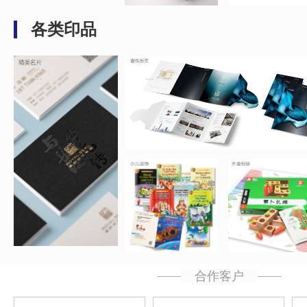
各类印品
...
...
...
...
合作客户