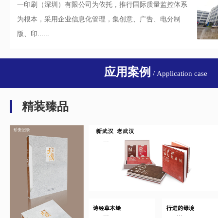
一印刷（深圳）有限公司为依托，推行国际质量监控体系
为根本，采用企业信息化管理，集创意、广告、电分制
版、印......
应用案例
/ Application case
精装臻品
...
...
...
...