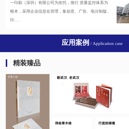
一印刷（深圳）有限公司为依托，推行 质量监控体系为
根本，采用企业信息化管理，集创意、广告、电分制版、
印......
应用案例
/ Application case
精装臻品
...
...
...
...