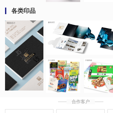
各类印品
...
...
...
...
合作客户