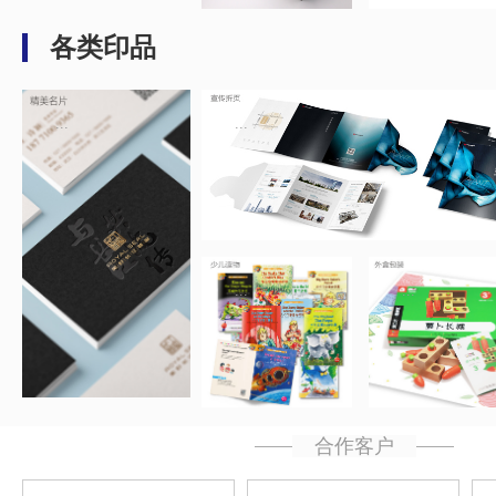
各类印品
...
...
...
...
合作客户