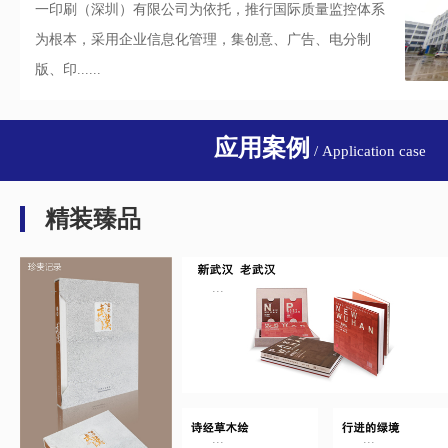
一印刷（深圳）有限公司为依托，推行国际质量监控体系
为根本，采用企业信息化管理，集创意、广告、电分制
版、印......
应用案例
/ Application case
精装臻品
...
...
...
...