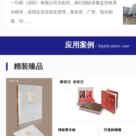
一印刷（深圳）有限公司为依托，推行国际质量监控体系
为根本，采用企业信息化管理，集创意、广告、电分制
版、印......
应用案例
/ Application case
精装臻品
...
...
...
...