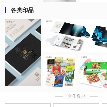
各类印品
...
...
...
...
合作客户