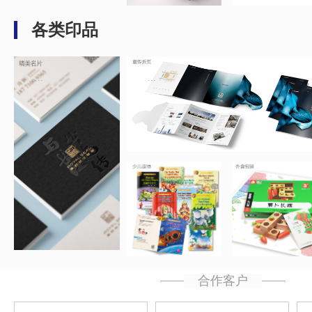
各类印品
...
...
...
...
合作客户