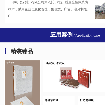
一印刷（深圳）有限公司为依托，推行 质量监控体系为
根本，采用企业信息化管理，集创意、广告、电分制版、
印......
应用案例
/ Application case
精装臻品
...
...
...
...