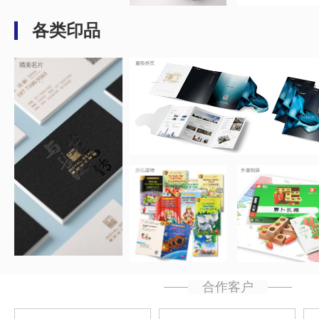
各类印品
...
...
...
...
合作客户