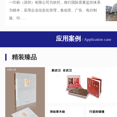
一印刷（深圳）有限公司为依托，推行国际质量监控体系
为根本，采用企业信息化管理，集创意、广告、电分制
版、印......
应用案例
/ Application case
精装臻品
...
...
...
...