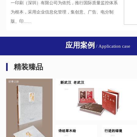
一印刷（深圳）有限公司为依托，推行国际质量监控体系
为根本，采用企业信息化管理，集创意、广告、电分制
版、印......
应用案例
/ Application case
精装臻品
...
...
...
...